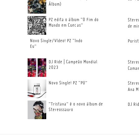
Álbum)
PZ edita o álbum “O Fim do
Stere
Mundo em Cuecas”
de mi
Novo Single/Vídeo! PZ “Indo
Puris
Eu”
DJ Ride | Campeão Mundial
Stere
2023
Cama
Novo Single! PZ “PU”
Stere
Ana M
“Tristana” é o novo álbum de
DJ Ri
Stereossauro