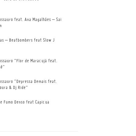
ossauro feat. Ana Magalhães – Sai
m
tas – Beatbombers feat Slow J
ossauro “Flor de Maracujá feat.
né”
ossauro “Depressa Demais feat.
oura & Dj Ride”
de Fumo Denso feat Capicua