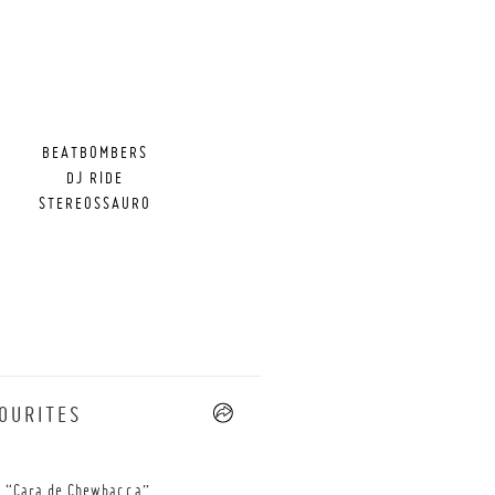
BEATBOMBERS
DJ RIDE
STEREOSSAURO
OURITES
--
 “Cara de Chewbacca”