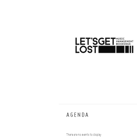
--
AGENDA
There are no events to display