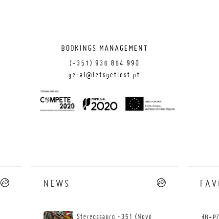
BOOKINGS MANAGEMENT
(+351) 936 864 990
geral@letsgetlost.pt
NEWS
--
FAV
Stereossauro +351 (Novo
dB+PZ