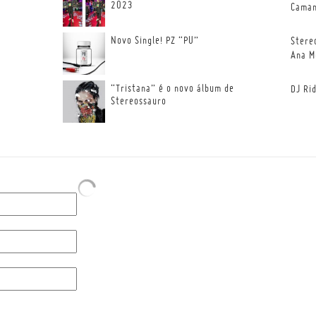
2023
Cama
Novo Single! PZ “PU”
Stere
Ana M
“Tristana” é o novo álbum de
DJ Ri
Stereossauro