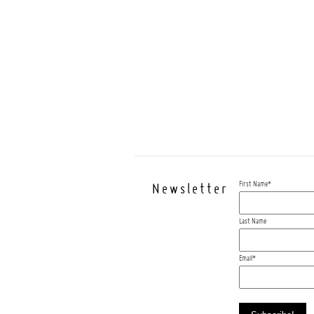
First Name
*
Newsletter
Last Name
Email
*