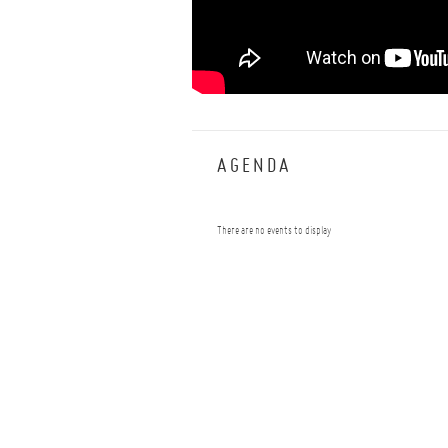
--
AGENDA
There are no events to display