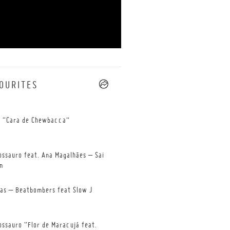
OURITES
--
 “Cara de Chewbacca”
ossauro feat. Ana Magalhães – Sai
m
tas – Beatbombers feat Slow J
ossauro “Flor de Maracujá feat.