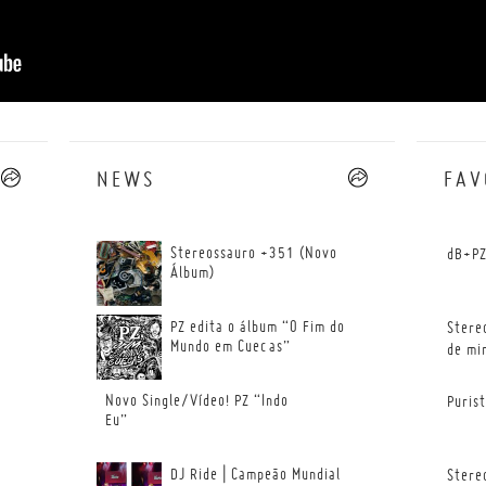
NEWS
--
FAV
Stereossauro +351 (Novo
dB+PZ
Álbum)
PZ edita o álbum “O Fim do
Stere
Mundo em Cuecas”
de mi
Novo Single/Vídeo! PZ “Indo
Puris
Eu”
DJ Ride | Campeão Mundial
Stere