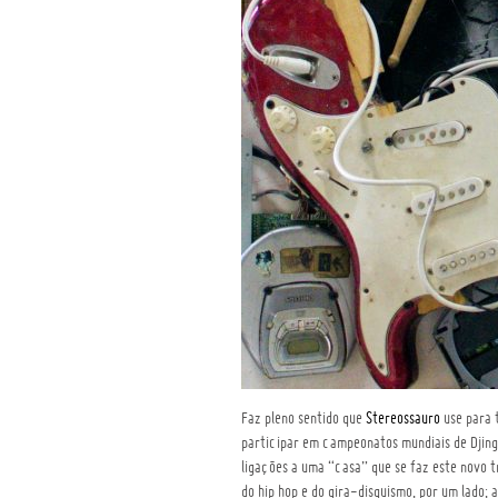
Faz pleno sentido que
Stereossauro
use para t
participar em campeonatos mundiais de Djing
ligações a uma “casa” que se faz este novo t
do hip hop e do gira-disquismo, por um lado; 