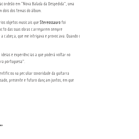
 acordeão em “Nova Balada da Despedida”, uma
 dois dos temas do álbum.
rios objetos musicais que
Stereossauro
foi
 facto das suas obras carregarem sempre
r a cabeça, que me intrigava e provocava. Quando o
ideias e experiências a que poderá voltar no
rra portuguesa”.
ntificou na peculiar sonoridade da guitarra
sado, presente e futuro dançam juntos, em que
”