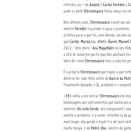
referências – de
Amália
e
Carlos Paredes
a
C
onde o chefe
Stereossauro
testa novas receit
Nos últimos anos,
Stereossauro
construiu um 
mestre
Paredes
trazendo-o para o presente, 
artistas para o que foi, sem dúvida, um dos 
que
Carlão
,
Marisa Liz
,
xtint
o,
Áurea
,
Manuel 
2022; “descobriu”
Ana Magalhães
no seu
Tri
a isto se somarem participações pontuais e
ideia de como
Stereossauro
leva a vida em p
É o próprio
Stereossauro
que explica que este
deveria ter sido feito antes do
Bairro da Pont
finalmente domado, o Dj, produtor e composit
+351
volta a encontrar
Stereossauro
em modo
homenagem aos instrumentos que bastaram 
mestres:
Ricardo Gordo
, seu inseparável co
admite o produtor; e a maior referência da g
mais longe, alargando o espectro de sons nes
muito tempo, e de
Pedro Jóia
, mestre da gui