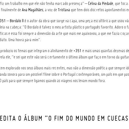
fiz um trabalho em que ele não tenha marcado presença” –
Celina da Piedade
, que toca
e finalmente de
Ana Magalhães
, a voz de
Tristana
que tem dois discretos apontamentos em
351
–
Bordalo II
é o autor da obra que surge na capa, uma peça escultórica que usou vá
deia na cabeça: “O Bordalo é talvez o meu artista plástico português favorito. Adoro o
ticas e essa foi sempre a dimensão da arte que mais me apaixonou, a que me fazia coça
diato. Uma honra para mim”.
produziu os temas que integram o alinhamento de
+351
e mais umas quantas dezenas de 
ela ele, “e sei que este não será certamente o último álbum que faço em torno da guita
 tem explorado nos seus álbuns mais recentes, mas não a dimensão poética que sempre ide
anda sonora para um possível filme sobre o Portugal contemporâneo, um país em que pas
O país para que sempre ligamos quando as viagens nos levam mundo fora.
 EDITA O ÁLBUM “O FIM DO MUNDO EM CUECAS