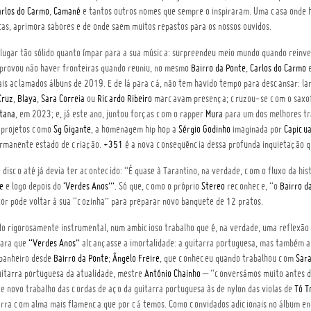
arlos do Carmo
,
Camané
e tantos outros nomes que sempre o inspiraram. Uma casa onde 
as, aprimora sabores e de onde saem muitos repastos para os nossos ouvidos.
lugar tão sólido quanto ímpar para a sua música: surpreendeu meio mundo quando reinve
provou não haver fronteiras quando reuniu, no mesmo
Bairro da Ponte
,
Carlos do Carmo
mais aclamados álbuns de 2019. E de lá para cá, não tem havido tempo para descansar: l
Cruz
,
Blaya
,
Sara Correia
ou
Ricardo Ribeiro
marcavam presença; cruzou-se com o saxo
stana
, em 2023; e, já este ano, juntou forças com o rapper
Mura
para um dos melhores tr
m projetos como
Sg Gigante
, a homenagem hip hop a
Sérgio Godinho
imaginada por
Capicu
ermanente estado de criação.
+351
é a nova consequência dessa profunda inquietação q
 disco até já devia ter acontecido: “É quase à Tarantino, na verdade, com o fluxo da his
e
e logo depois do
‘Verdes Anos’”.
Só que, como o próprio
Stereo
reconhece, “o
Bairro d
or pode voltar à sua “cozinha” para preparar novo banquete de 12 pratos.
 rigorosamente instrumental, num ambicioso trabalho que é, na verdade, uma reflexão s
para que
“Verdes Anos”
alcançasse a imortalidade: a guitarra portuguesa, mas também a 
mpanheiro desde
Bairro da Ponte
;
Ângelo Freire
, que conheceu quando trabalhou com
Sara
uitarra portuguesa da atualidade, mestre
António Chainho
– “conversámos muito antes de
te novo trabalho das cordas de aço da guitarra portuguesa às de nylon das violas de
Tó T
tarra com alma mais flamenca que por cá temos. Como convidados adicionais no álbum e