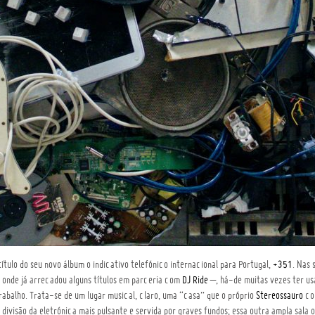
ítulo do seu novo álbum o indicativo telefónico internacional para Portugal,
+351
. Nas 
 onde já arrecadou alguns títulos em parceria com
DJ Ride
–, há-de muitas vezes ter usa
rabalho. Trata-se de um lugar musical, claro, uma “casa” que o próprio
Stereossauro
con
a divisão da eletrónica mais pulsante e servida por graves fundos; essa outra ampla sal