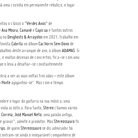
há uma cozinha em permanente rebuliço, o lugar
ntou o clássico
“Verdes Anos”
de
e
Ana Moura
,
Camané
e
Capicua
e tantos outros
ançou
Desghosts & Arrayolos
em 2021, trabalho em
fonista
Cabrita
no álbum
Cachorro Sem Dono
de
abalhos deste arranque de ano, o álbum
ADAMAS
. Se
a
, e muitas dezenas de concertos, fica-se com uma
ue o leva a desafiar-se constantemente.
tória a ver as suas voltas trocadas – este álbum
a Ponte
agigantou-se”. Mas com o tempo
obre o lugar da guitarra na sua música, uma
viola acústica. Para tanto,
Stereo
chamou vários
 Correia
;
José Manuel Neto
, uma paixão antiga,
 gravar”, admite o produtor. Mas
Stereossauro
foi
rips
, de quem
Stereossauro
se diz admirador há
ncontram-se ainda o inseparável companheiro de