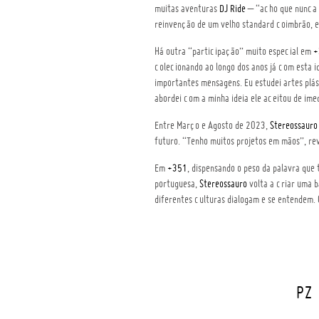
muitas aventuras
DJ Ride
– “acho que nunca 
reinvenção de um velho standard coimbrão, 
Há outra “participação” muito especial em
+
colecionando ao longo dos anos já com esta i
importantes mensagens. Eu estudei artes plás
abordei com a minha ideia ele aceitou de ime
Entre Março e Agosto de 2023,
Stereossauro
futuro. “Tenho muitos projetos em mãos”, rev
Em
+351
, dispensando o peso da palavra que
portuguesa,
Stereossauro
volta a criar uma b
diferentes culturas dialogam e se entendem. 
PZ