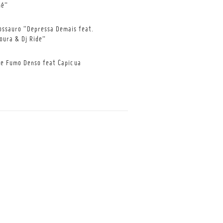
né”
ossauro “Depressa Demais feat.
oura & Dj Ride”
de Fumo Denso feat Capicua