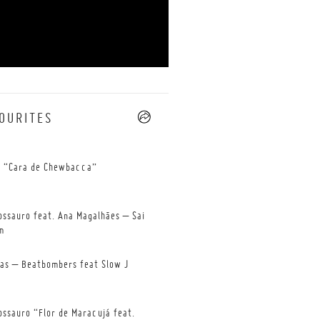
OURITES
--
 “Cara de Chewbacca”
ossauro feat. Ana Magalhães – Sai
m
tas – Beatbombers feat Slow J
ossauro “Flor de Maracujá feat.