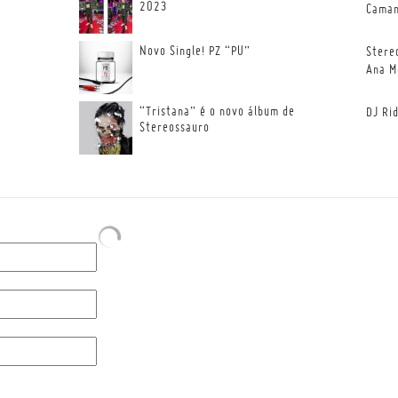
2023
Cama
Novo Single! PZ “PU”
Stere
Ana M
“Tristana” é o novo álbum de
DJ Ri
Stereossauro