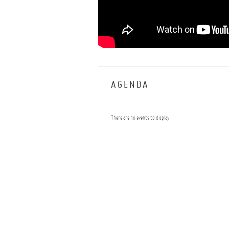
--
AGENDA
There are no events to display