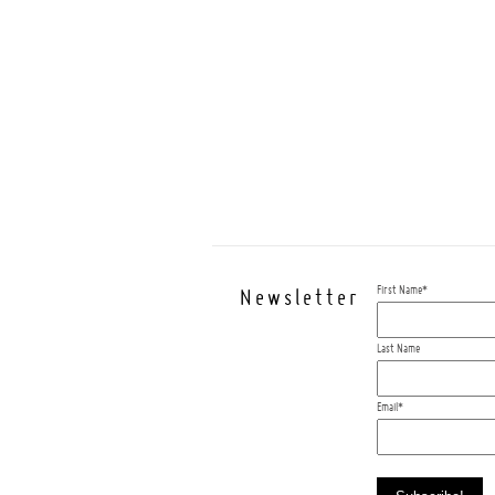
First Name
*
Newsletter
Last Name
Email
*